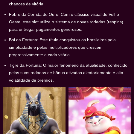
chances de vitória.
Febre da Corrida do Ouro: Com o clássico visual do Velho
Oeste, este slot utiliza o sistema de novas rodadas (respins)
para entregar pagamentos generosos.
Boi da Fortuna: Este título conquistou os brasileiros pela
simplicidade e pelos multiplicadores que crescem
progressivamente a cada vitória.
Tigre da Fortuna: O maior fenômeno da atualidade, conhecido
pelas suas rodadas de bônus ativadas aleatoriamente e alta
volatilidade de prêmios.