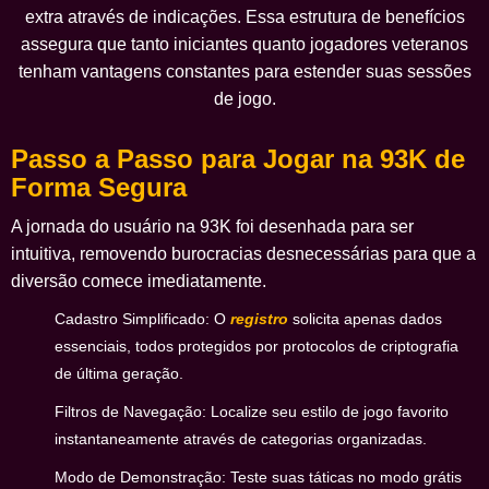
extra através de indicações. Essa estrutura de benefícios
assegura que tanto iniciantes quanto jogadores veteranos
tenham vantagens constantes para estender suas sessões
de jogo.
Passo a Passo para Jogar na 93K de
Forma Segura
A jornada do usuário na 93K foi desenhada para ser
intuitiva, removendo burocracias desnecessárias para que a
diversão comece imediatamente.
Cadastro Simplificado: O
registro
solicita apenas dados
essenciais, todos protegidos por protocolos de criptografia
de última geração.
Filtros de Navegação: Localize seu estilo de jogo favorito
instantaneamente através de categorias organizadas.
Modo de Demonstração: Teste suas táticas no modo grátis