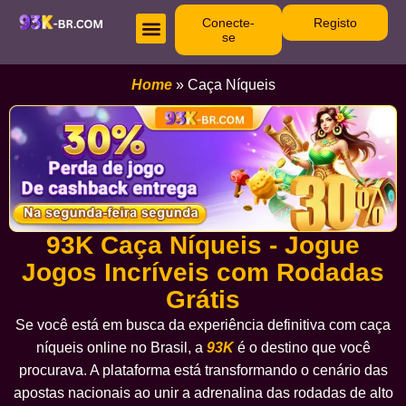
Conecte-
Registo
se
Home
»
Caça Níqueis
93K Caça Níqueis - Jogue
Jogos Incríveis com Rodadas
Grátis
Se você está em busca da experiência definitiva com caça
níqueis online no Brasil, a
93K
é o destino que você
procurava. A plataforma está transformando o cenário das
apostas nacionais ao unir a adrenalina das rodadas de alto