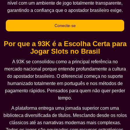
nível com um ambiente de jogo totalmente transparente,
garantindo a confiança que o apostador brasileiro exige.
Conecte-se
Por que a 93K é a Escolha Certa para
Jogar Slots no Brasil
A 93K se consolidou como a principal referência no
mercado nacional porque entende profundamente a cultura
do apostador brasileiro. O diferencial começa no suporte
humanizado totalmente em português e nos métodos de
pagamento rápidos. Pensados para quem não quer perder
tempo.
A plataforma entrega uma jornada superior com uma
biblioteca diversificada de títulos. Mesclando desde os rolos
clássicos até as narrativas modernas mais complexas.
Todos os jogos são equipados com recursos estratégicos.